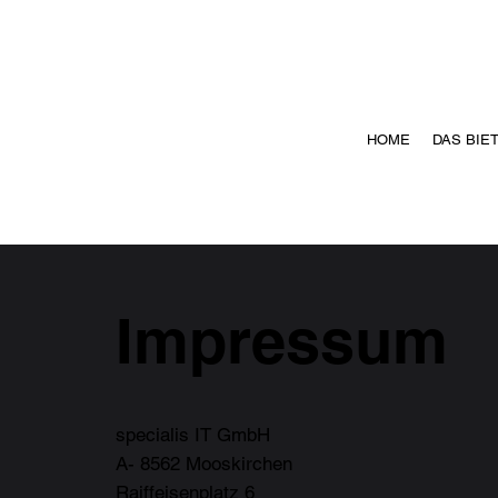
HOME
DAS BIET
Impressum
specialis IT GmbH
A- 8562 Mooskirchen
Raiffeisenplatz 6