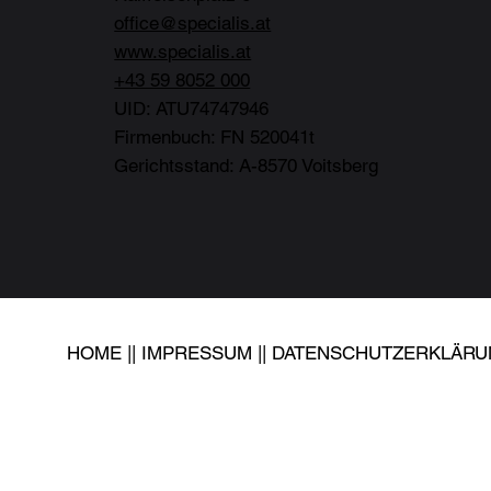
office@specialis.at
www.specialis.at
+43 59 8052 000
UID: ATU74747946
Firmenbuch: FN 520041t
Gerichtsstand: A-8570 Voitsberg
HOME
||
IMPRESSUM
||
DATENSCHUTZERKLÄR